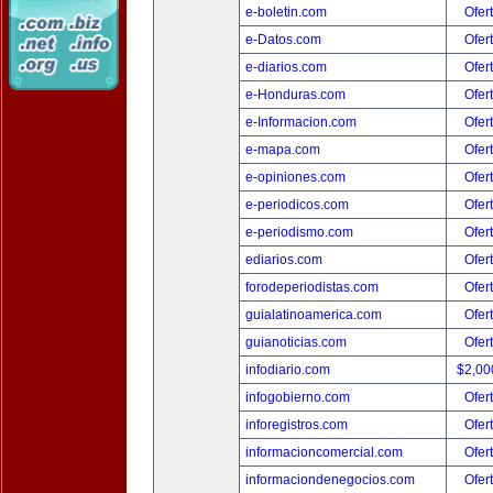
e-boletin.com
Ofer
e-Datos.com
Ofer
e-diarios.com
Ofer
e-Honduras.com
Ofer
e-Informacion.com
Ofer
e-mapa.com
Ofer
e-opiniones.com
Ofer
e-periodicos.com
Ofer
e-periodismo.com
Ofer
ediarios.com
Ofer
forodeperiodistas.com
Ofer
guialatinoamerica.com
Ofer
guianoticias.com
Ofer
infodiario.com
$2,00
infogobierno.com
Ofer
inforegistros.com
Ofer
informacioncomercial.com
Ofer
informaciondenegocios.com
Ofer