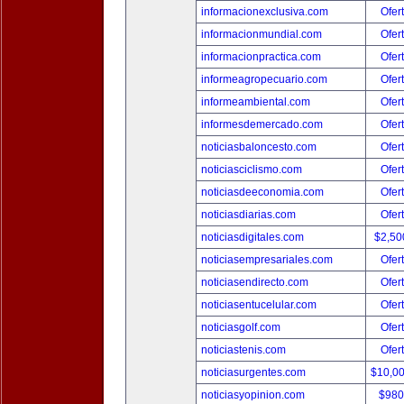
informacionexclusiva.com
Ofer
informacionmundial.com
Ofer
informacionpractica.com
Ofer
informeagropecuario.com
Ofer
informeambiental.com
Ofer
informesdemercado.com
Ofer
noticiasbaloncesto.com
Ofer
noticiasciclismo.com
Ofer
noticiasdeeconomia.com
Ofer
noticiasdiarias.com
Ofer
noticiasdigitales.com
$2,50
noticiasempresariales.com
Ofer
noticiasendirecto.com
Ofer
noticiasentucelular.com
Ofer
noticiasgolf.com
Ofer
noticiastenis.com
Ofer
noticiasurgentes.com
$10,0
noticiasyopinion.com
$980