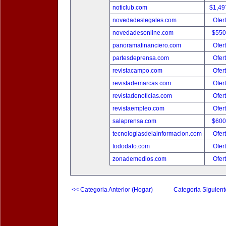
noticlub.com
$1,49
novedadeslegales.com
Ofer
novedadesonline.com
$550
panoramafinanciero.com
Ofer
partesdeprensa.com
Ofer
revistacampo.com
Ofer
revistademarcas.com
Ofer
revistadenoticias.com
Ofer
revistaempleo.com
Ofer
salaprensa.com
$600
tecnologiasdelainformacion.com
Ofer
tododato.com
Ofer
zonademedios.com
Ofer
<< Categoria Anterior (Hogar)
Categoria Siguient