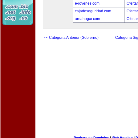
e-jovenes.com
Oferta
cajadeseguridad.com
Oferta
areahogar.com
Oferta
<< Categoria Anterior (Gobierno)
Categoria Sig
Registro de Dominios
|
Web Hosting
|
D