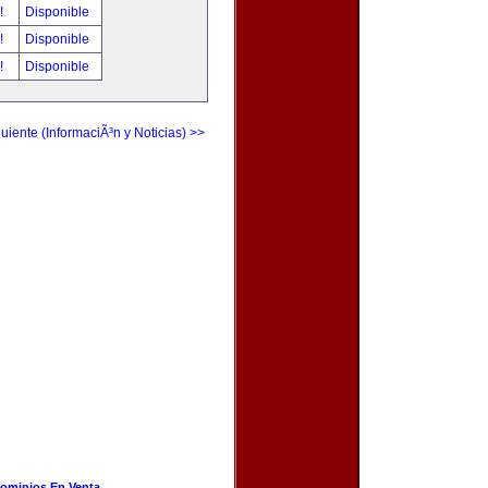
r!
Disponible
r!
Disponible
r!
Disponible
uiente (InformaciÃ³n y Noticias) >>
ominios En Venta