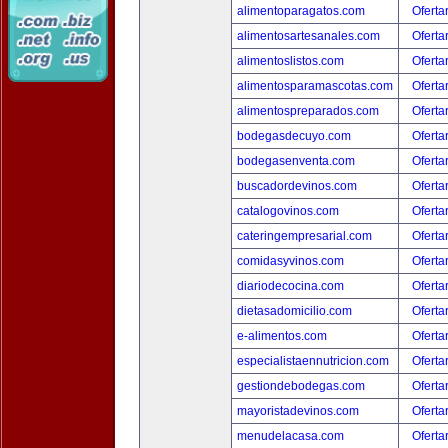
alimentoparagatos.com
Oferta
alimentosartesanales.com
Oferta
alimentoslistos.com
Oferta
alimentosparamascotas.com
Oferta
alimentospreparados.com
Oferta
bodegasdecuyo.com
Oferta
bodegasenventa.com
Oferta
buscadordevinos.com
Oferta
catalogovinos.com
Oferta
cateringempresarial.com
Oferta
comidasyvinos.com
Oferta
diariodecocina.com
Oferta
dietasadomicilio.com
Oferta
e-alimentos.com
Oferta
especialistaennutricion.com
Oferta
gestiondebodegas.com
Oferta
mayoristadevinos.com
Oferta
menudelacasa.com
Oferta