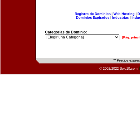
Registro de Dominios
|
Web Hosting
|
D
Dominios Expirados
|
Industrias
|
Indu
Categorías de Dominio:
[Pág. princi
** Precios expre
© 2002/2022 Solo10.com