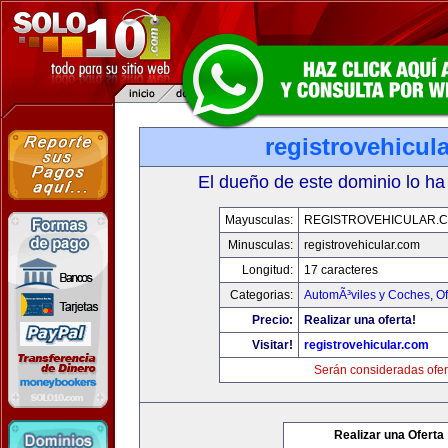
registrovehicul
El dueño de este dominio lo ha
Mayusculas:
REGISTROVEHICULAR.
Minusculas:
registrovehicular.com
Longitud:
17 caracteres
Categorias:
AutomÃ³viles y Coches
,
Of
Precio:
Realizar una oferta!
Visitar!
registrovehicular.com
Serán consideradas ofer
Realizar una Oferta