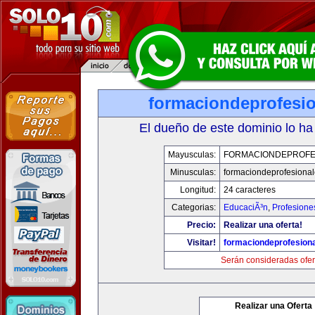
formaciondeprofesi
El dueño de este dominio lo ha
Mayusculas:
FORMACIONDEPROFE
Minusculas:
formaciondeprofesiona
Longitud:
24 caracteres
Categorias:
EducaciÃ³n
,
Profesione
Precio:
Realizar una oferta!
Visitar!
formaciondeprofesion
Serán consideradas ofer
Realizar una Oferta