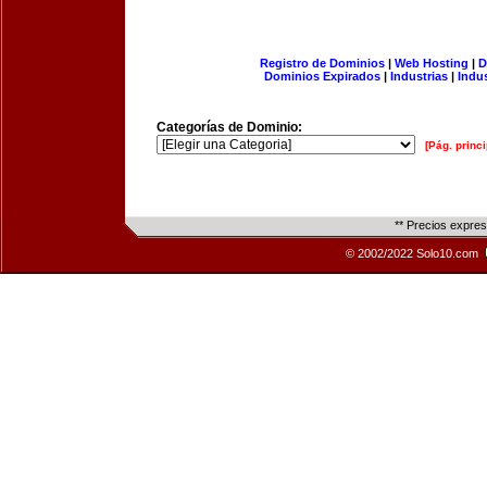
Registro de Dominios
|
Web Hosting
|
D
Dominios Expirados
|
Industrias
|
Indu
Categorías de Dominio:
[Pág. princi
** Precios expre
© 2002/2022 Solo10.com