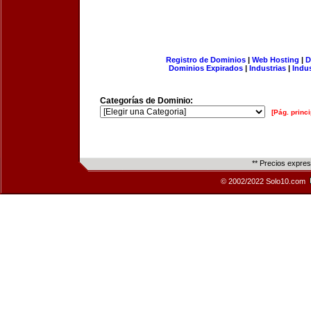
Registro de Dominios
|
Web Hosting
|
D
Dominios Expirados
|
Industrias
|
Indu
Categorías de Dominio:
[Pág. princi
** Precios expre
© 2002/2022 Solo10.com