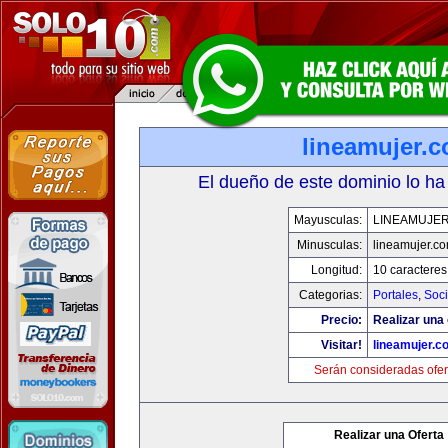
lineamujer.
El dueño de este dominio lo ha
Mayusculas:
LINEAMUJE
Minusculas:
lineamujer.c
Longitud:
10 caracteres
Categorias:
Portales
,
Soc
Precio:
Realizar una 
Visitar!
lineamujer.c
Serán consideradas ofer
Realizar una Oferta