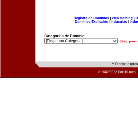
Registro de Dominios
|
Web Hosting
|
D
Dominios Expirados
|
Industrias
|
Indu
Categorías de Dominio:
[Pág. princi
** Precios expre
© 2002/2022 Solo10.com