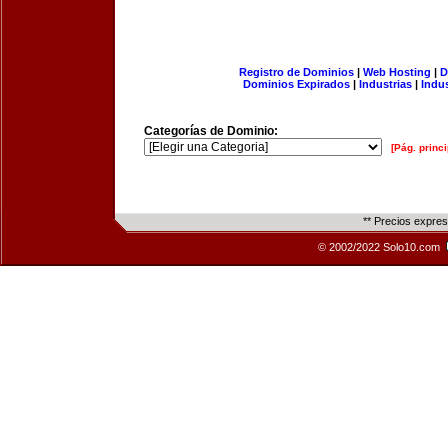
Registro de Dominios
|
Web Hosting
|
D
Dominios Expirados
|
Industrias
|
Indu
Categorías de Dominio:
[Pág. princi
** Precios expre
© 2002/2022 Solo10.com