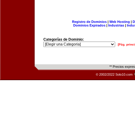
Registro de Dominios
|
Web Hosting
|
D
Dominios Expirados
|
Industrias
|
Indu
Categorías de Dominio:
[Pág. princi
** Precios expre
© 2002/2022 Solo10.com