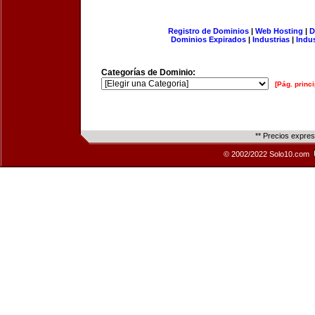
Registro de Dominios
|
Web Hosting
|
D
Dominios Expirados
|
Industrias
|
Indu
Categorías de Dominio:
[Pág. princi
** Precios expre
© 2002/2022 Solo10.com