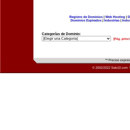
Registro de Dominios
|
Web Hosting
|
D
Dominios Expirados
|
Industrias
|
Indu
Categorías de Dominio:
[Pág. princi
** Precios expre
© 2002/2022 Solo10.com