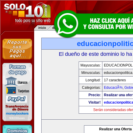
educacionpoliti
El dueño de este dominio lo ha
Mayusculas:
EDUCACIONPOLI
Minusculas:
educacionpolitic
Longitud:
17 caracteres
Categorias:
EducaciÃ³n
,
Gobi
Precio:
Realizar una ofer
Visitar!
educacionpolitic
Serán consideradas ofer
Realizar una Oferta