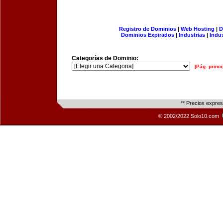
Registro de Dominios
|
Web Hosting
|
D
Dominios Expirados
|
Industrias
|
Indu
Categorías de Dominio:
[Pág. princi
** Precios expre
© 2002/2022 Solo10.com