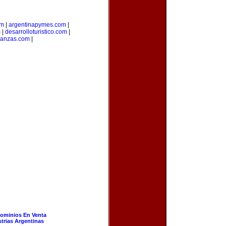
om
|
argentinapymes.com
|
m
|
desarrolloturistico.com
|
nanzas.com
|
ominios En Venta
strias Argentinas