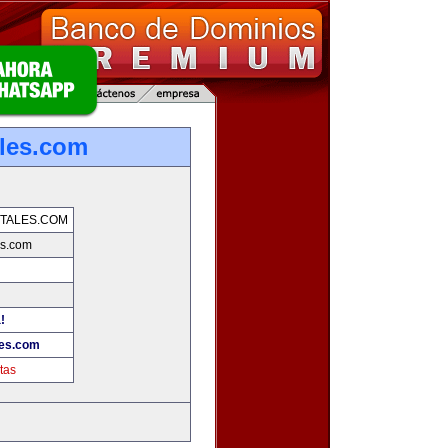
les.com
TALES.COM
es.com
!
les.com
tas