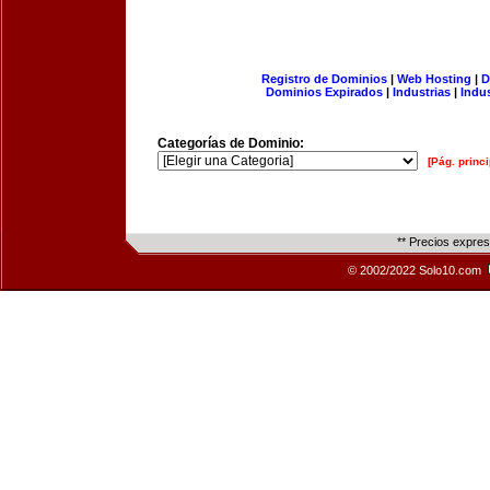
Registro de Dominios
|
Web Hosting
|
D
Dominios Expirados
|
Industrias
|
Indu
Categorías de Dominio:
[Pág. princi
** Precios expre
© 2002/2022 Solo10.com