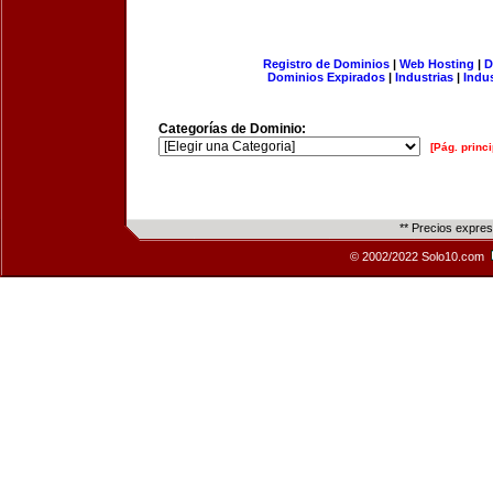
Registro de Dominios
|
Web Hosting
|
D
Dominios Expirados
|
Industrias
|
Indu
Categorías de Dominio:
[Pág. princi
** Precios expre
© 2002/2022 Solo10.com