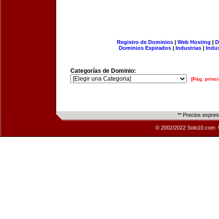
Registro de Dominios
|
Web Hosting
|
D
Dominios Expirados
|
Industrias
|
Indu
Categorías de Dominio:
[Pág. princi
** Precios expre
© 2002/2022 Solo10.com