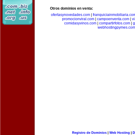
Otros dominios en venta:
ofertasynovedades.com
|
franquiciainmobiliaria.co
promocionviral.com
|
campoenventa.com
|
v
comidasyvinos.com
|
compartirfotos.com
|
g
webhostingpymes.co
Registro de Dominios
|
Web Hosting
|
D