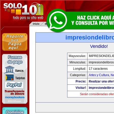
impresiondelibr
Vendido!
Mayusculas:
IMPRESIONDELI
Minusculas:
impresiondelibro
Longitud:
17 caracteres
Categorias:
Artes y Cultura
,
Ne
Precio:
Realizar una ofer
Visitar!
impresiondelibr
Serán consideradas ofer