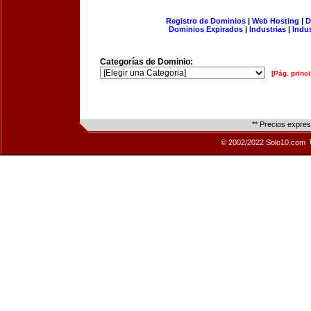
Registro de Dominios
|
Web Hosting
|
D
Dominios Expirados
|
Industrias
|
Indu
Categorías de Dominio:
[Pág. princi
** Precios expre
© 2002/2022 Solo10.com