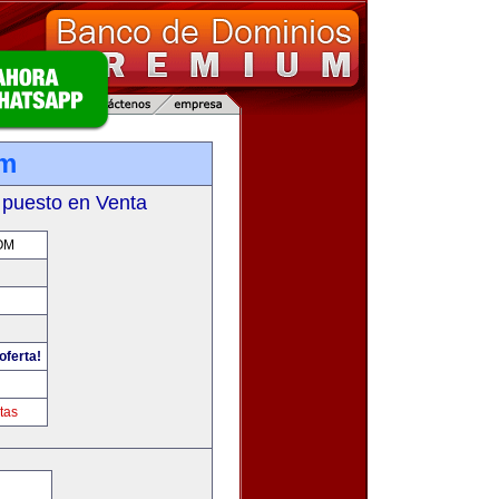
om
 puesto en Venta
OM
oferta!
tas